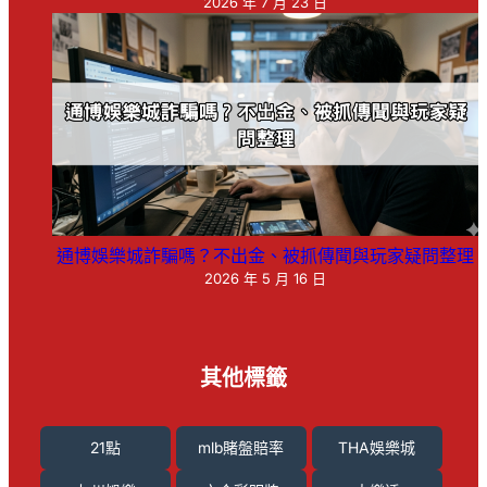
2026 年 7 月 23 日
通博娛樂城詐騙嗎？不出金、被抓傳聞與玩家疑問整理
2026 年 5 月 16 日
其他標籤
21點
mlb賭盤賠率
THA娛樂城