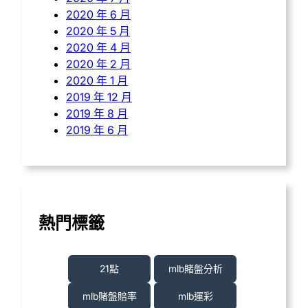
2020 年 6 月
2020 年 5 月
2020 年 4 月
2020 年 2 月
2020 年 1 月
2019 年 12 月
2019 年 8 月
2019 年 6 月
熱門標籤
21點
mlb賭盤分析
mlb賭盤賠率
mlb運彩