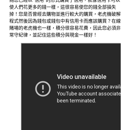
為您已經以“信用”的形式購買了信用，就像信用卡可以
使人們花更多的錢一樣，這很容易使您的錢全部損失
掉！您是否曾經去購物並進行較大的購買，老虎機破解
程式然後因為錢包或錢包中有信用卡而應該購買？在線
賭場的老虎機也一樣，積分很容易花費，因此您必須非
常守紀律，並記住這些積分與現金一樣好！