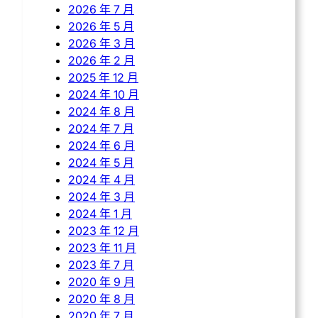
2026 年 7 月
2026 年 5 月
2026 年 3 月
2026 年 2 月
2025 年 12 月
2024 年 10 月
2024 年 8 月
2024 年 7 月
2024 年 6 月
2024 年 5 月
2024 年 4 月
2024 年 3 月
2024 年 1 月
2023 年 12 月
2023 年 11 月
2023 年 7 月
2020 年 9 月
2020 年 8 月
2020 年 7 月