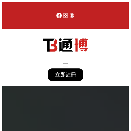
跳
至
Facebook
Instagram
Threads
主
要
內
容
立即註冊