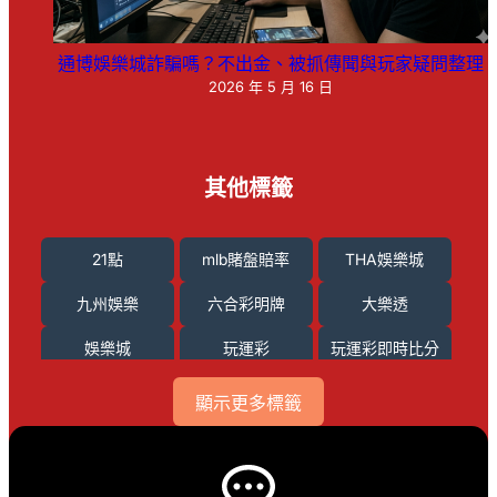
通博娛樂城詐騙嗎？不出金、被抓傳聞與玩家疑問整理
2026 年 5 月 16 日
其他標籤
21點
mlb賭盤賠率
THA娛樂城
九州娛樂
六合彩明牌
大樂透
娛樂城
玩運彩
玩運彩即時比分
百家樂破解
百家樂算牌
老虎機
顯示更多標籤
老虎機規則
老虎機遊戲
通博娛樂
通博娛樂城
通博娛樂城評價
通博評價