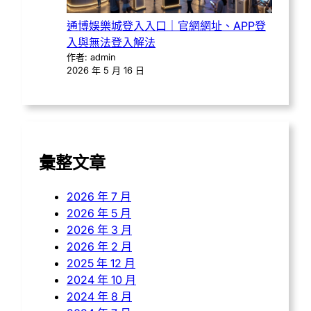
通博娛樂城登入入口｜官網網址、APP登
入與無法登入解法
作者: admin
2026 年 5 月 16 日
彙整文章
2026 年 7 月
2026 年 5 月
2026 年 3 月
2026 年 2 月
2025 年 12 月
2024 年 10 月
2024 年 8 月