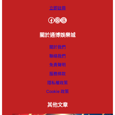
立即註冊
通博手機
通博現金版
Facebook
Instagram
Threads
通博評價
運彩報馬仔
運彩套利
龍虎必勝
關於通博娛樂城
龍虎百家樂
關於我們
聯絡我們
免責聲明
服務條款
隱私權政策
Cookie 政策
其他文章