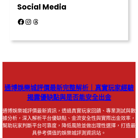
娛樂城活動
娛樂城註冊送
Social Media
娛樂城送體驗金
玩運彩
Facebook
Instagram
Threads
玩運彩即時比分
玩運彩明燈
現金版
現金版代理
球版代理
球版術語
百家樂
百家樂破解
百家樂算牌
老虎機
通博娛樂城評價最新完整解析｜真實玩家經驗
老虎機破解程式
老虎機規則
揭露優缺點與是否能安全出金
老虎機遊戲
賓果賓果
通博娛樂城評價最新資訊，透過真實玩家回饋、專業測試與數
賓果賓果預測
通博代理
據分析，深入解析平台優缺點、金流安全性與實際出金效率，
通博分析
通博娛樂
幫助玩家判斷平台可靠度，降低風險並做出理性選擇，打造最
具參考價值的娛樂城評測資訊站。
通博娛樂城
通博娛樂城評價