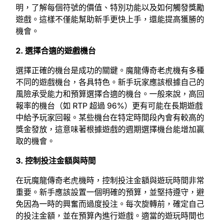
明，了解每個符號的價值、特別功能以及如何觸發獎勵
遊戲。這樣不僅能幫助新手更快上手，還能提高獲勝的
機會。
2. 選擇合適的遊戲機台
選擇正確的機台是成功的關鍵。魔龍傳奇老虎機有多種
不同的遊戲機台，各具特色。新手玩家應該根據自己的
風險承受能力和預算選擇合適的機台。一般來說，高回
報率的機台（如 RTP 超過 96%）更有可能在長期遊戲
中給予玩家回報。某些機台在特定時間段內會有較高的
獎金發放，這意味著根據遊戲的週期選擇機台能增加贏
取的機會。
3. 控制投注金額與時間
在玩魔龍傳奇老虎機時，控制投注金額與遊玩時間非常
重要。新手應該設置一個明確的預算，並堅持遵守，避
免因為一時的興奮而過度投注。每次旋轉前，確定自己
的投注金額，並在預算內進行遊戲。適當的遊玩時間也