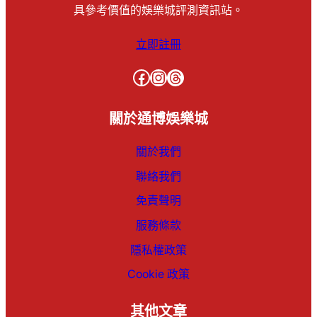
具參考價值的娛樂城評測資訊站。
通博娛樂城
通博娛樂城評價
立即註冊
通博手機
通博現金版
Facebook
Instagram
Threads
通博評價
運彩報馬仔
運彩套利
龍虎必勝
關於通博娛樂城
龍虎百家樂
關於我們
聯絡我們
免責聲明
服務條款
隱私權政策
Cookie 政策
其他文章