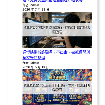
作者: admin
2026 年 7 月 23 日
通博娛樂城詐騙嗎？不出金、被抓傳聞與
玩家疑問整理
作者: admin
2026 年 5 月 16 日