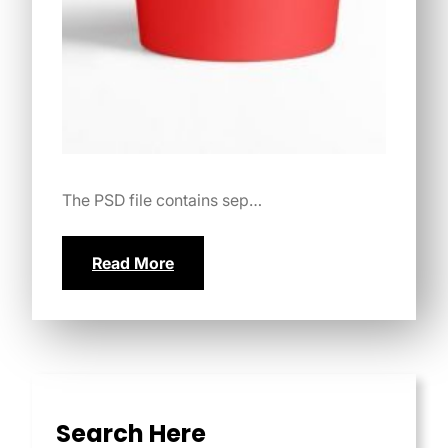
The PSD file contains sep…
Read More
Search Here