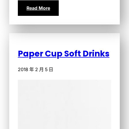
Read More
Paper Cup Soft Drinks
2018 年 2 月 5 日