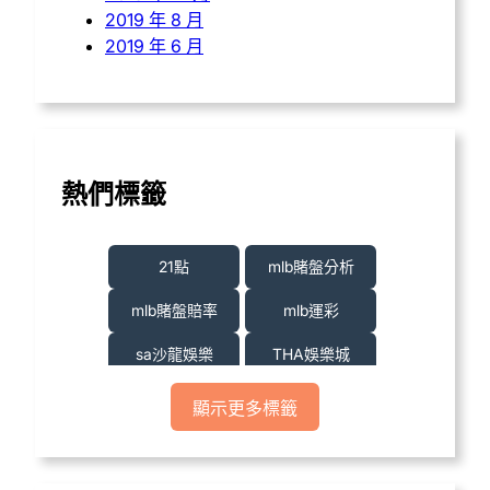
2019 年 8 月
2019 年 6 月
熱們標籤
21點
mlb賭盤分析
mlb賭盤賠率
mlb運彩
sa沙龍娛樂
THA娛樂城
九州娛樂
六合彩明牌
顯示更多標籤
台灣彩券
大樂透
威博娛樂城
娛樂城