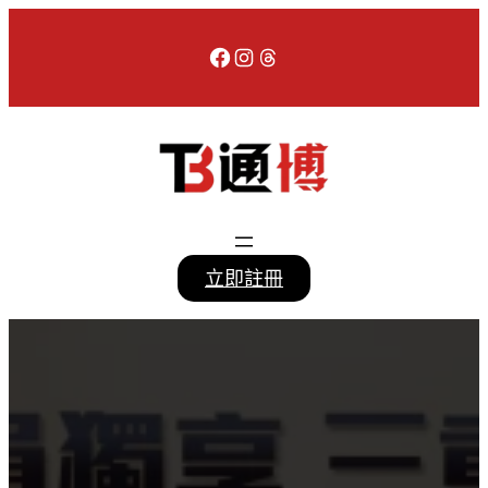
跳
至
Facebook
Instagram
Threads
主
要
內
容
立即註冊