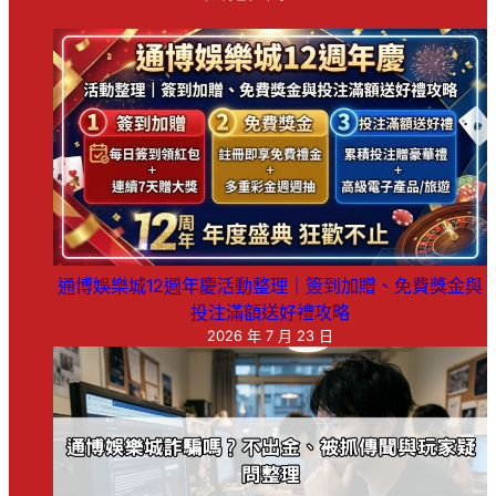
通博娛樂城12週年慶活動整理｜簽到加贈、免費獎金與
投注滿額送好禮攻略
2026 年 7 月 23 日