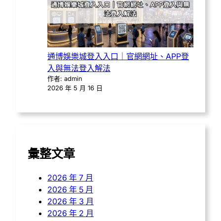
通博娛樂城登入入口｜官網網址、APP登
入與無法登入解法
作者: admin
2026 年 5 月 16 日
彙整文章
2026 年 7 月
2026 年 5 月
2026 年 3 月
2026 年 2 月