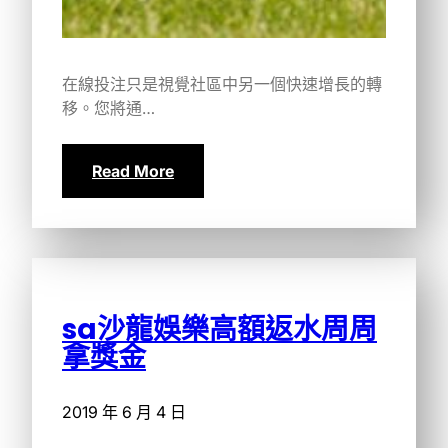
在線投注只是視覺社區中另一個快速增長的轉
移。您將通…
Read More
sa沙龍娛樂高額返水周周
拿獎金
2019 年 6 月 4 日