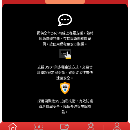
老虎機規則
老虎機遊戲
通博娛樂
通博娛樂城
通博娛樂城評價
通博評價
運彩報馬仔
運彩套利
提供全年24小時線上客服支援，隨時
協助處理註冊、存提與遊戲相關疑
問，讓使用過程更安心順暢。
支援USDT與多種金流方式，交易皆
經驗證與加密保護，確保資金往來快
速且安全。
採用國際級SSL加密技術，有效防護
資料傳輸安全，降低外洩與攻擊風
險。