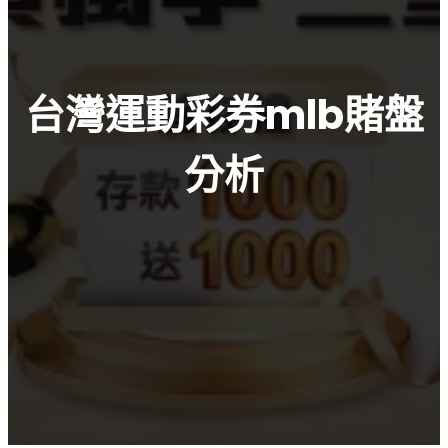
台灣運動彩券mlb賭盤
分析