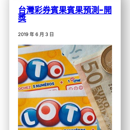
台灣彩券賓果賓果預測-開
獎
2019 年 6 月 3 日