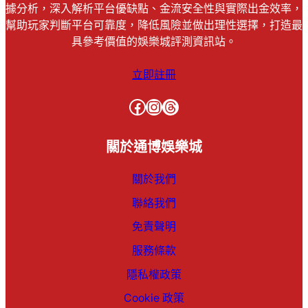
據分析，深入解析平台優缺點、金流安全性與實際出金效率，
通博分析
通博娛樂
幫助玩家判斷平台可靠度，降低風險並做出理性選擇，打造最
具參考價值的娛樂城評測資訊站。
通博娛樂城
通博娛樂城評價
立即註冊
通博手機
通博現金版
Facebook
Instagram
Threads
通博評價
運彩報馬仔
運彩套利
龍虎必勝
關於通博娛樂城
龍虎百家樂
關於我們
聯絡我們
免責聲明
服務條款
隱私權政策
Cookie 政策