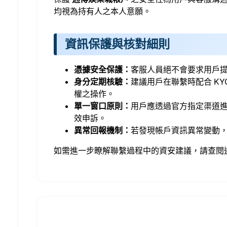
均視為持有人之本人意願。
資訊保護與核對細則
憑據安全保護：
客服人員絕不會要求用戶
身分定期核驗：
建議用戶在聯繫時配合 K
權之操作。
單一窗口原則：
用戶應透過官方指定渠道
效申訴。
異常回報機制：
若發現帳戶資訊異常變動
如需進一步瞭解聯繫過程中的資安建議，請查閱