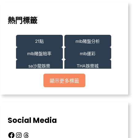
熱門標籤
21點
mlb賭盤分析
mlb賭盤賠率
mlb運彩
sa沙龍娛樂
THA娛樂城
九州娛樂
六合彩明牌
顯示更多標籤
台灣彩券
大樂透
威博娛樂城
娛樂城
娛樂城活動
娛樂城註冊送
Social Media
娛樂城送體驗金
玩運彩
Facebook
Instagram
Threads