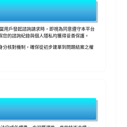
當用戶發起諮詢請求時，即視為同意遵守本平台
保您的諮詢紀錄與個人隱私均獲得妥善保護。
身分核對機制，確保從初步建單到問題結案之權