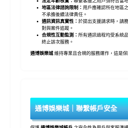
法定年齡核實：
聯繫客服之用戶須符合當
地區法律諮詢限制：
用戶應確認所在地區
不承擔後續法律責任。
通訊資訊真實性：
於提出支援請求時，請
對與案件追蹤。
合規性互動監測：
所有通訊過程均受系統
終止該次服務。
通博娛樂城
維持專業且合規的服務運作，這是保
通博娛樂城｜聯繫帳戶安全
保護
通博娛樂城帳戶
之安全性為用戶與客服溝通