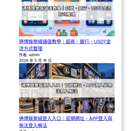
通博娛樂城儲值教學｜超商、銀行、USDT金
流方式整理
作者: admin
2026 年 5 月 16 日
通博娛樂城登入入口｜官網網址、APP登入與
無法登入解法