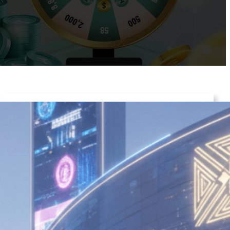
Search Here
S
e
a
r
c
h