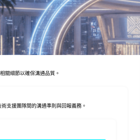
相關細節以確保溝通品質。
技術支援團隊間的溝通準則與回報義務。