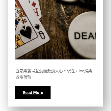
百家樂變得互動而激動人心。現在，leo娛樂
城電視轉…
Read More