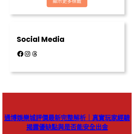
顯示更多標籤
台灣彩券
大樂透
威博娛樂城
娛樂城
娛樂城活動
娛樂城註冊送
Social Media
娛樂城送體驗金
玩運彩
Facebook
Instagram
Threads
玩運彩即時比分
玩運彩明燈
現金版
現金版代理
球版代理
球版術語
百家樂
百家樂破解
百家樂算牌
老虎機
通博娛樂城評價最新完整解析｜真實玩家經驗
老虎機破解程式
老虎機規則
揭露優缺點與是否能安全出金
老虎機遊戲
賓果賓果