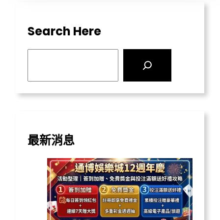
Search Here
S
e
a
r
c
h
最新消息