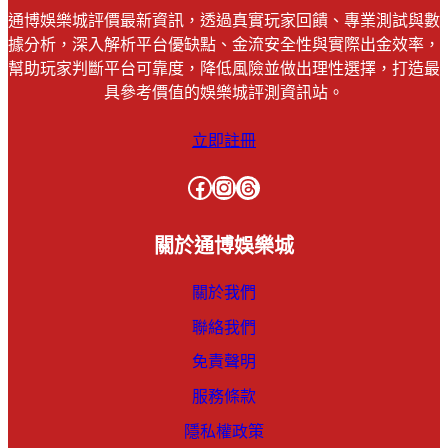
通博娛樂城評價最新資訊，透過真實玩家回饋、專業測試與數
賓果賓果預測
通博代理
據分析，深入解析平台優缺點、金流安全性與實際出金效率，
通博分析
通博娛樂
幫助玩家判斷平台可靠度，降低風險並做出理性選擇，打造最
具參考價值的娛樂城評測資訊站。
通博娛樂城
通博娛樂城評價
立即註冊
通博手機
通博現金版
Facebook
Instagram
Threads
通博評價
運彩報馬仔
運彩套利
龍虎必勝
關於通博娛樂城
龍虎百家樂
關於我們
聯絡我們
免責聲明
服務條款
隱私權政策