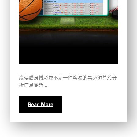
贏得體育博彩並不是一件容易的事必須善於分
析信息並確…
Read More