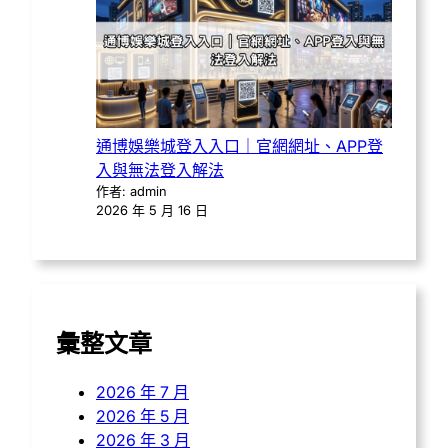
通博娛樂城登入入口｜官網網址、APP登
入與無法登入解法
作者: admin
2026 年 5 月 16 日
彙整文章
2026 年 7 月
2026 年 5 月
2026 年 3 月