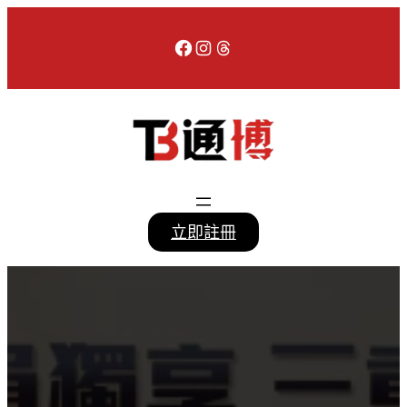
跳
至
Facebook
Instagram
Threads
主
要
內
容
立即註冊