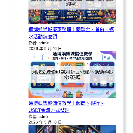
通博娛樂城優惠整理｜體驗金、首儲、返
水活動怎麼領
作者: admin
2026 年 5 月 16 日
通博娛樂城儲值教學｜超商、銀行、
USDT金流方式整理
作者: admin
2026 年 5 月 16 日