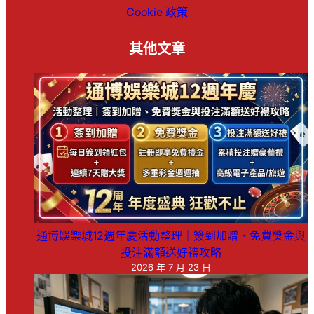
Cookie 政策
其他文章
通博娛樂城12週年慶活動整理｜簽到加贈、免費獎金與
投注滿額送好禮攻略
2026 年 7 月 23 日