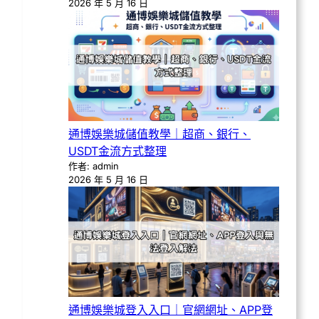
2026 年 5 月 16 日
通博娛樂城儲值教學｜超商、銀行、
USDT金流方式整理
作者: admin
2026 年 5 月 16 日
通博娛樂城登入入口｜官網網址、APP登