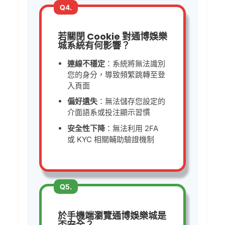
Q4.
若關閉 Cookie 對通博娛樂
城系統有何影響？
連線不穩定
：系統將無法識別
您的身分，導致頻繁跳轉至登
入頁面
偏好遺失
：無法儲存您設定的
介面語系或投注顯示習慣
安全性下降
：無法利用 2FA
或 KYC 相關輔助驗證機制
Q5.
於手機端瀏覽通博娛樂城是
否安全？