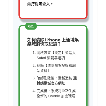
維持穩定登入。
Q2.
如何清除 iPhone 上通博娛
樂城的快取紀錄？
開啟裝置【設定】並進入
Safari 瀏覽器選項
點擊【清除瀏覽記錄和網
站資料】
確認刪除後，重新造訪
通
博娛樂城官方網址
完成後，系統將重新生成
全新的 Cookie 加密環境