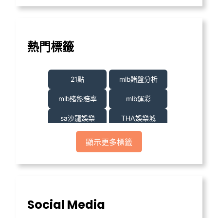
熱門標籤
21點
mlb賭盤分析
mlb賭盤賠率
mlb運彩
sa沙龍娛樂
THA娛樂城
九州娛樂
六合彩明牌
顯示更多標籤
台灣彩券
大樂透
威博娛樂城
娛樂城
娛樂城活動
娛樂城註冊送
Social Media
娛樂城送體驗金
玩運彩