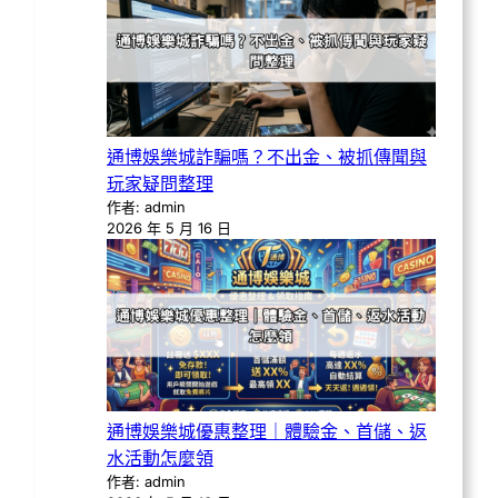
通博娛樂城詐騙嗎？不出金、被抓傳聞與
玩家疑問整理
作者: admin
2026 年 5 月 16 日
通博娛樂城優惠整理｜體驗金、首儲、返
水活動怎麼領
作者: admin