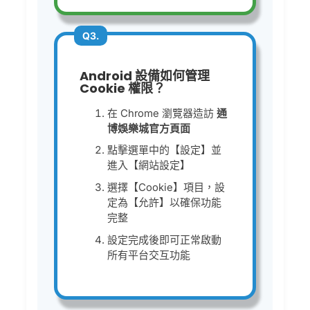
Q3.
Android 設備如何管理
Cookie 權限？
在 Chrome 瀏覽器造訪
通
博娛樂城官方頁面
點擊選單中的【設定】並
進入【網站設定】
選擇【Cookie】項目，設
定為【允許】以確保功能
完整
設定完成後即可正常啟動
所有平台交互功能