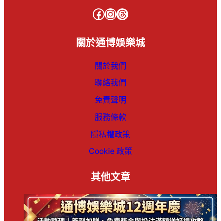
Facebook
Instagram
Threads
通博評價
運彩報馬仔
運彩套利
龍虎必勝
關於通博娛樂城
龍虎百家樂
關於我們
聯絡我們
免責聲明
服務條款
隱私權政策
Cookie 政策
其他文章