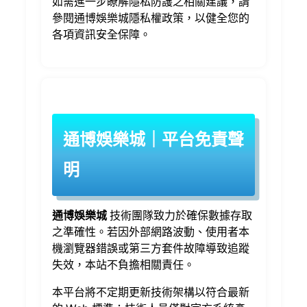
如需進一步瞭解隱私防護之相關建議，請
參閱通博娛樂城隱私權政策，以健全您的
各項資訊安全保障。
通博娛樂城｜平台免責聲
明
通博娛樂城
技術團隊致力於確保數據存取
之準確性。若因外部網路波動、使用者本
機瀏覽器錯誤或第三方套件故障導致追蹤
失效，本站不負擔相關責任。
本平台將不定期更新技術架構以符合最新