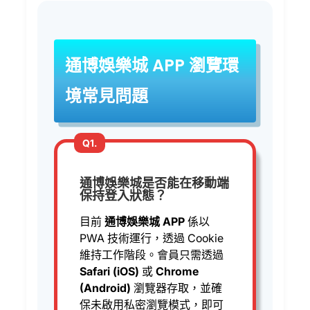
通博娛樂城 APP 瀏覽環
境常見問題
Q1.
通博娛樂城是否能在移動端
保持登入狀態？
目前
通博娛樂城 APP
係以
PWA 技術運行，透過 Cookie
維持工作階段。會員只需透過
Safari (iOS)
或
Chrome
(Android)
瀏覽器存取，並確
保未啟用私密瀏覽模式，即可