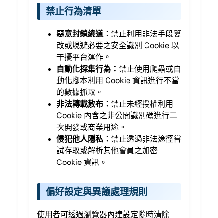
禁止行為清單
惡意封鎖繞道：
禁止利用非法手段篡
改或規避必要之安全識別 Cookie 以
干擾平台運作。
自動化採集行為：
禁止使用爬蟲或自
動化腳本利用 Cookie 資訊進行不當
的數據抓取。
非法轉載散布：
禁止未經授權利用
Cookie 內含之非公開識別碼進行二
次開發或商業用途。
侵犯他人隱私：
禁止透過非法途徑嘗
試存取或解析其他會員之加密
Cookie 資訊。
偏好設定與異議處理規則
使用者可透過瀏覽器內建設定隨時清除