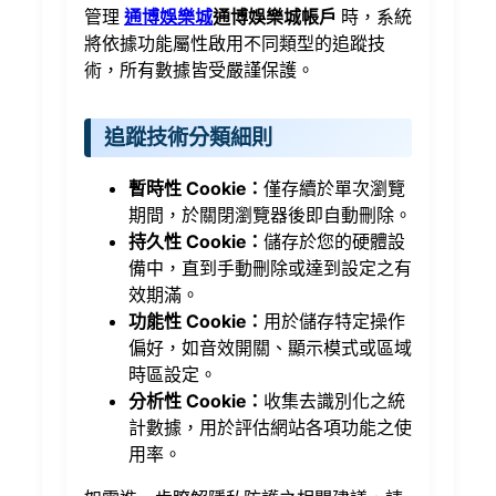
管理
通博娛樂城
通博娛樂城帳戶
時，系統
將依據功能屬性啟用不同類型的追蹤技
術，所有數據皆受嚴謹保護。
追蹤技術分類細則
暫時性 Cookie：
僅存續於單次瀏覽
期間，於關閉瀏覽器後即自動刪除。
持久性 Cookie：
儲存於您的硬體設
備中，直到手動刪除或達到設定之有
效期滿。
功能性 Cookie：
用於儲存特定操作
偏好，如音效開關、顯示模式或區域
時區設定。
分析性 Cookie：
收集去識別化之統
計數據，用於評估網站各項功能之使
用率。