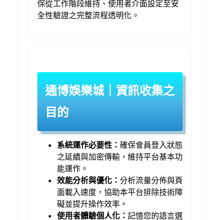
保從工作階段維持、使用者介面設定至安
全性驗證之完整流程透明化。
通博娛樂城｜資訊收集之
目的
系統運作必要性：
確保會員登入狀態
之延續與加密傳輸，維持平台基本功
能運作。
效能分析與優化：
分析流量分佈與頁
面載入速度，協助本平台排除技術障
礙並提升操作效率。
使用者體驗個人化：
記憶您的語言選