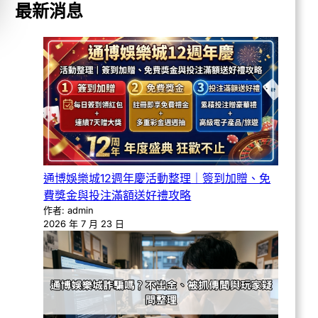
最新消息
通博娛樂城12週年慶活動整理｜簽到加贈、免
費獎金與投注滿額送好禮攻略
作者: admin
2026 年 7 月 23 日