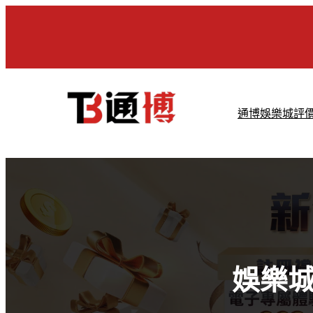
跳
至
主
要
內
容
通博娛樂城評
娛樂