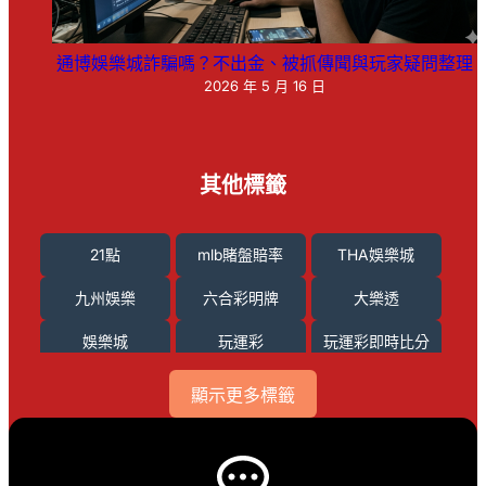
通博娛樂城詐騙嗎？不出金、被抓傳聞與玩家疑問整理
2026 年 5 月 16 日
其他標籤
21點
mlb賭盤賠率
THA娛樂城
九州娛樂
六合彩明牌
大樂透
娛樂城
玩運彩
玩運彩即時比分
百家樂破解
百家樂算牌
老虎機
顯示更多標籤
老虎機規則
老虎機遊戲
通博娛樂
通博娛樂城
通博娛樂城評價
通博評價