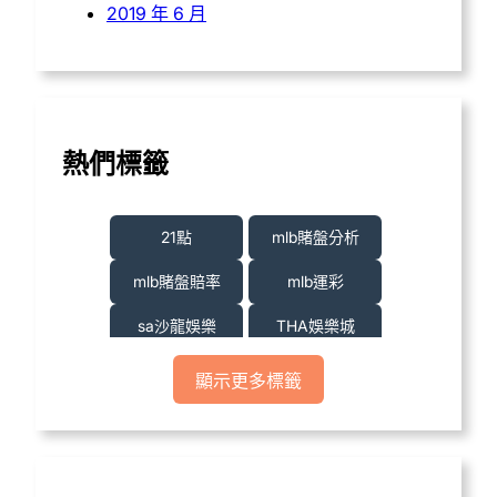
2019 年 6 月
熱們標籤
21點
mlb賭盤分析
mlb賭盤賠率
mlb運彩
sa沙龍娛樂
THA娛樂城
九州娛樂
六合彩明牌
顯示更多標籤
台灣彩券
大樂透
威博娛樂城
娛樂城