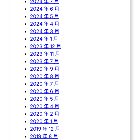
2024 年 7 月
2024 年 6 月
2024 年 5 月
2024 年 4 月
2024 年 3 月
2024 年 1 月
2023 年 12 月
2023 年 11 月
2023 年 7 月
2020 年 9 月
2020 年 8 月
2020 年 7 月
2020 年 6 月
2020 年 5 月
2020 年 4 月
2020 年 2 月
2020 年 1 月
2019 年 12 月
2019 年 8 月