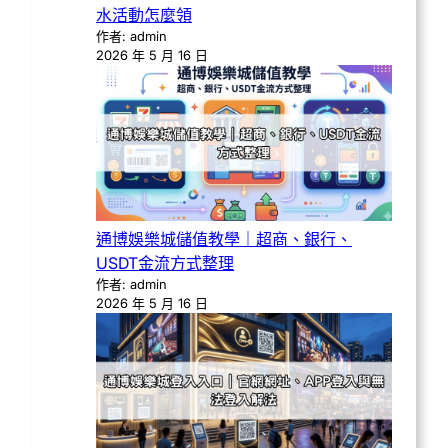
水活動怎麼領
作者: admin
2026 年 5 月 16 日
通博娛樂城儲值教學｜超商、銀行、
USDT金流方式整理
作者: admin
2026 年 5 月 16 日