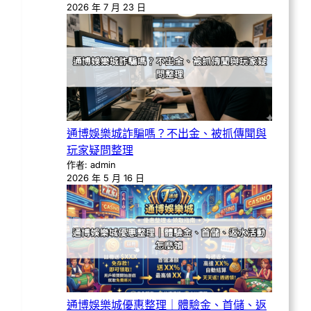
2026 年 7 月 23 日
通博娛樂城詐騙嗎？不出金、被抓傳聞與
玩家疑問整理
作者: admin
2026 年 5 月 16 日
通博娛樂城優惠整理｜體驗金、首儲、返