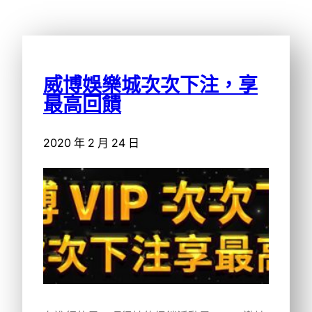
威博娛樂城次次下注，享
最高回饋
2020 年 2 月 24 日