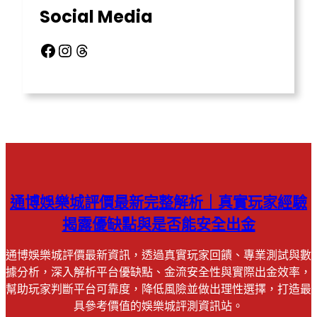
娛樂城活動
娛樂城註冊送
Social Media
娛樂城送體驗金
玩運彩
Facebook
Instagram
Threads
玩運彩即時比分
玩運彩明燈
現金版
現金版代理
球版代理
球版術語
百家樂
百家樂破解
百家樂算牌
老虎機
通博娛樂城評價最新完整解析｜真實玩家經驗
老虎機破解程式
老虎機規則
揭露優缺點與是否能安全出金
老虎機遊戲
賓果賓果
通博娛樂城評價最新資訊，透過真實玩家回饋、專業測試與數
賓果賓果預測
通博代理
據分析，深入解析平台優缺點、金流安全性與實際出金效率，
通博分析
通博娛樂
幫助玩家判斷平台可靠度，降低風險並做出理性選擇，打造最
具參考價值的娛樂城評測資訊站。
通博娛樂城
通博娛樂城評價