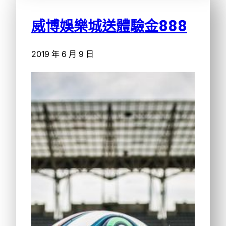
威博娛樂城送體驗金888
2019 年 6 月 9 日