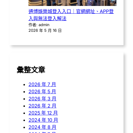
通博娛樂城登入入口｜官網網址、APP登
入與無法登入解法
作者: admin
2026 年 5 月 16 日
彙整文章
2026 年 7 月
2026 年 5 月
2026 年 3 月
2026 年 2 月
2025 年 12 月
2024 年 10 月
2024 年 8 月