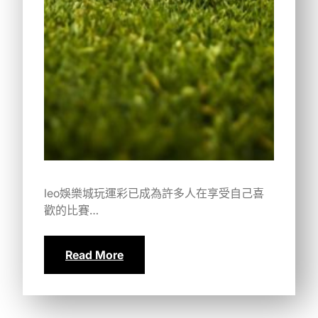
leo娛樂城玩運彩已成為許多人在享受自己喜
歡的比賽…
Read More