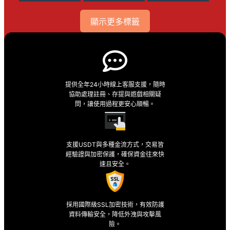
百家樂破解
百家樂算牌
老虎機
顯示更多標籤
老虎機規則
老虎機遊戲
通博娛樂
通博娛樂城
通博娛樂城評價
通博評價
運彩報馬仔
運彩套利
提供全年24小時線上客服支援，隨時
協助處理註冊、存提與遊戲相關疑
問，讓使用過程更安心順暢。
支援USDT與多種金流方式，交易皆
經驗證與加密保護，確保資金往來快
速且安全。
採用國際級SSL加密技術，有效防護
資料傳輸安全，降低外洩與攻擊風
險。