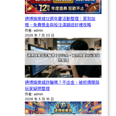
通博娛樂城12週年慶活動整理｜簽到加
贈、免費獎金與投注滿額送好禮攻略
作者: admin
2026 年 7 月 23 日
通博娛樂城詐騙嗎？不出金、被抓傳聞與
玩家疑問整理
作者: admin
2026 年 5 月 16 日