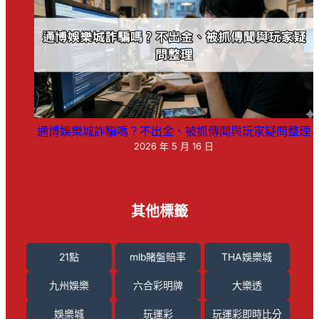
通博娛樂城詐騙嗎？不出金、被抓傳聞與玩家疑問整理
2026 年 5 月 16 日
其他標籤
21點
mlb賭盤賠率
THA娛樂城
九州娛樂
六合彩明牌
大樂透
娛樂城
玩運彩
玩運彩即時比分