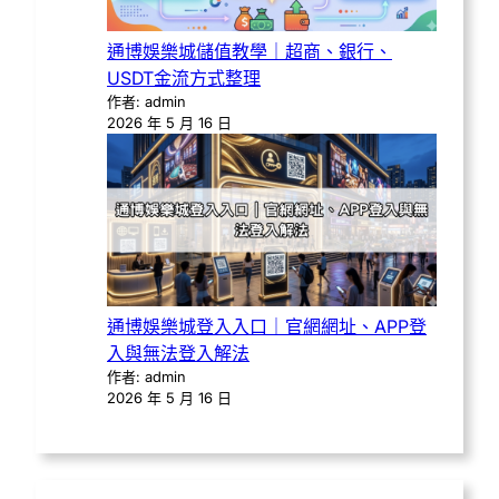
通博娛樂城儲值教學｜超商、銀行、
USDT金流方式整理
作者: admin
2026 年 5 月 16 日
通博娛樂城登入入口｜官網網址、APP登
入與無法登入解法
作者: admin
2026 年 5 月 16 日