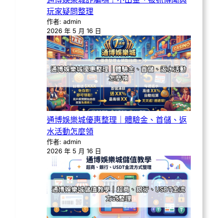
玩家疑問整理
作者: admin
2026 年 5 月 16 日
通博娛樂城優惠整理｜體驗金、首儲、返
水活動怎麼領
作者: admin
2026 年 5 月 16 日