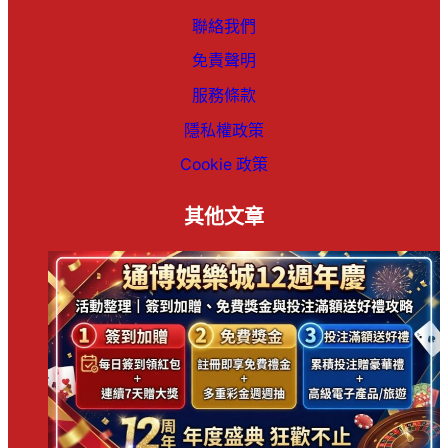
聯絡我們
免責聲明
服務條款
隱私權政策
Cookie 政策
其他文章