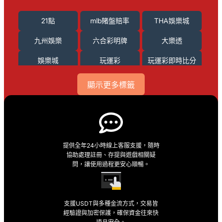
21點
mlb賭盤賠率
THA娛樂城
九州娛樂
六合彩明牌
大樂透
娛樂城
玩運彩
玩運彩即時比分
百家樂破解
百家樂算牌
老虎機
顯示更多標籤
老虎機規則
老虎機遊戲
通博娛樂
通博娛樂城
通博娛樂城評價
通博評價
運彩報馬仔
運彩套利
提供全年24小時線上客服支援，隨時
協助處理註冊、存提與遊戲相關疑
問，讓使用過程更安心順暢。
支援USDT與多種金流方式，交易皆
經驗證與加密保護，確保資金往來快