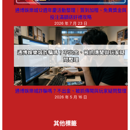
通博娛樂城12週年慶活動整理｜簽到加贈、免費獎金與
投注滿額送好禮攻略
2026 年 7 月 23 日
通博娛樂城詐騙嗎？不出金、被抓傳聞與玩家疑問整理
2026 年 5 月 16 日
其他標籤