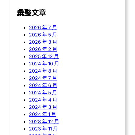
彙整文章
2026 年 7 月
2026 年 5 月
2026 年 3 月
2026 年 2 月
2025 年 12 月
2024 年 10 月
2024 年 8 月
2024 年 7 月
2024 年 6 月
2024 年 5 月
2024 年 4 月
2024 年 3 月
2024 年 1 月
2023 年 12 月
2023 年 11 月