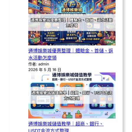
通博娛樂城優惠整理｜體驗金、首儲、返
水活動怎麼領
作者: admin
2026 年 5 月 16 日
通博娛樂城儲值教學｜超商、銀行、
USDT金流方式整理