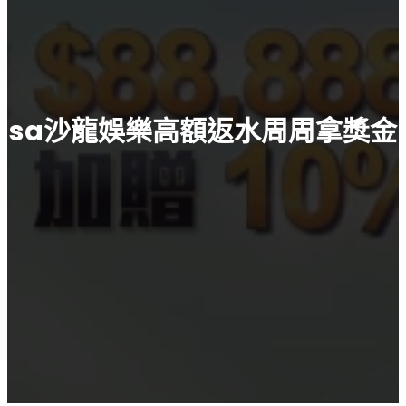
sa沙龍娛樂高額返水周周拿獎金